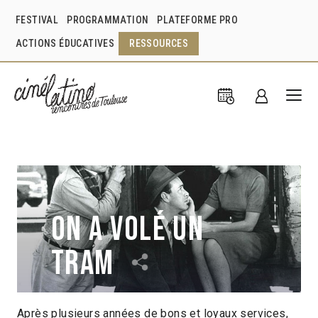
FESTIVAL
PROGRAMMATION
PLATEFORME PRO
ACTIONS ÉDUCATIVES
RESSOURCES
On a volé un
tram
Après plusieurs années de bons et loyaux services,
Luis Buñuel
Mexique
1954
1h30