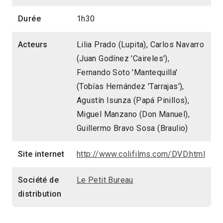
Durée
1h30
Acteurs
Lilia Prado (Lupita), Carlos Navarro
(Juan Godínez 'Caireles'),
Fernando Soto 'Mantequilla'
(Tobías Hernández 'Tarrajas'),
Agustín Isunza (Papá Pinillos),
Miguel Manzano (Don Manuel),
Guillermo Bravo Sosa (Braulio)
Site internet
http://www.colifilms.com/DVD.html
Société de
Le Petit Bureau
distribution