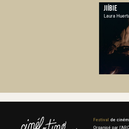
Jiíbie
Laura Huert
Festival
de cinéma
Organisé par l’AR