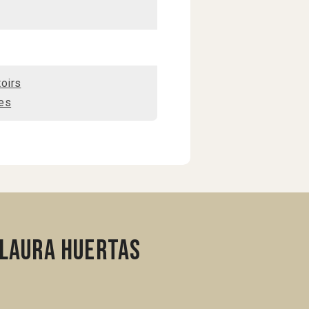
oirs
es
 Laura Huertas