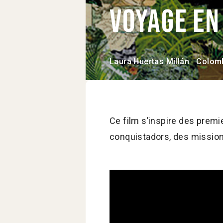
Voyage en
Laura Huertas Millán
Colom
Ce film s’inspire des premi
conquistadors, des mission