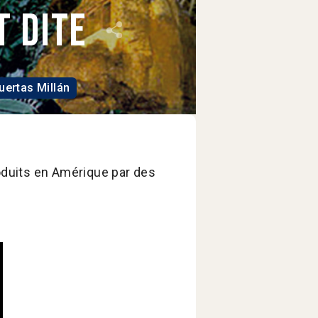
t dite
uertas Millán
roduits en Amérique par des