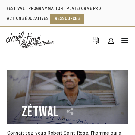
FESTIVAL
PROGRAMMATION
PLATEFORME PRO
ACTIONS ÉDUCATIVES
RESSOURCES
Zétwal
Connaissez-vous Robert Saint-Rose, l’homme qui a
Gilles Elie-Dit-Cosaque
France
2008
52min