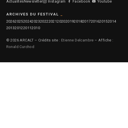
Actualités
Newsletter
Instagram
Facebook
Youtube
ARCHIVES DU FESTIVAL
2026
2025
2024
2023
2022
2021
2020
2019
2018
2017
2016
2015
2014
2013
2012
2011
2010
© 2026 ARCALT – Crédits site :
Etienne Delcambre
– Affiche :
Ronald Curchod