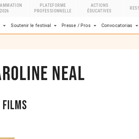
RAMMATION
PLATEFORME
ACTIONS
RES
2026
PROFESSIONNELLE
ÉDUCATIVES
r
Soutenir le festival
Presse / Pros
Convocatorias
aroline Neal
 films