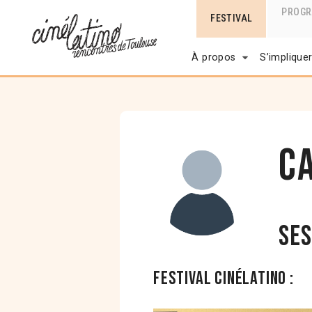
PROG
FESTIVAL
À propos
S’implique
C
Ses
Festival Cinélatino :