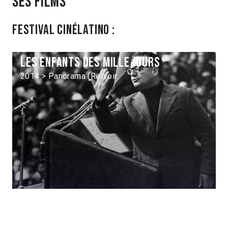
Ses films
Festival Cinélatino :
Les Enfants des mille jours
2014 > Panorama (Re)voir