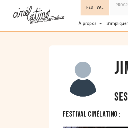
PROG
FESTIVAL
À propos
S’implique
J
Ses
Festival Cinélatino :