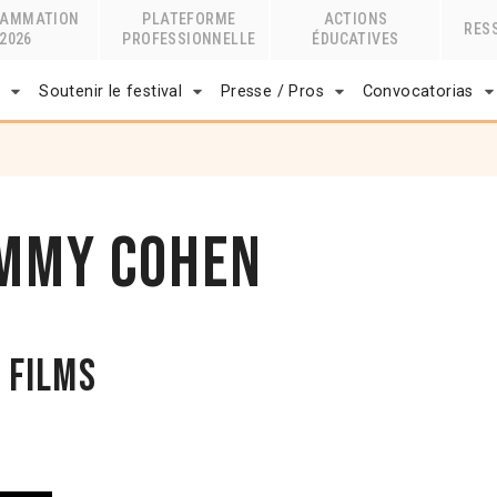
RAMMATION
PLATEFORME
ACTIONS
RES
2026
PROFESSIONNELLE
ÉDUCATIVES
r
Soutenir le festival
Presse / Pros
Convocatorias
immy Cohen
 films