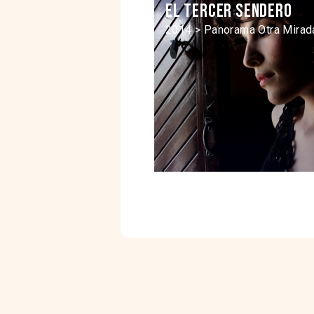
El tercer sendero
2014 > Panorama Otra Mirad