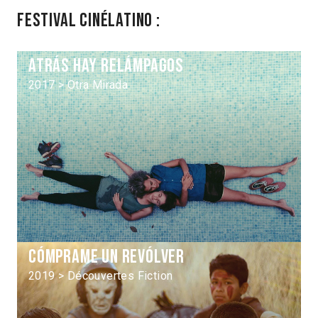
Festival Cinélatino :
Atrás hay relámpagos
2017 > Otra Mirada
Cómprame un revólver
2019 > Découvertes Fiction