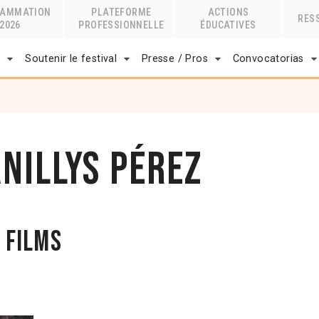
RAMMATION
PLATEFORME
ACTIONS
RES
2026
PROFESSIONNELLE
ÉDUCATIVES
r
Soutenir le festival
Presse / Pros
Convocatorias
nillys Pérez
 films