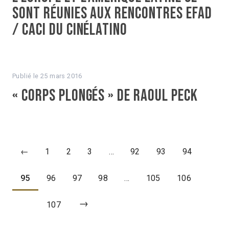
sont réunies aux rencontres EFAD
/ CACI du Cinélatino
Publié le
25 mars 2016
« Corps plongés » de Raoul Peck
←
1
2
3
…
92
93
94
95
96
97
98
…
105
106
→
107