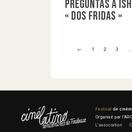
Preguntas a Ish
« Dos Fridas »
←
1
2
3
…
Festival
de cinéma
Organisé par l’AR
L’association
C