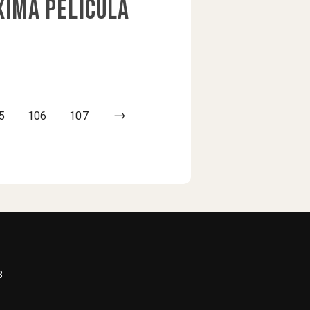
xima película
→
5
106
107
3