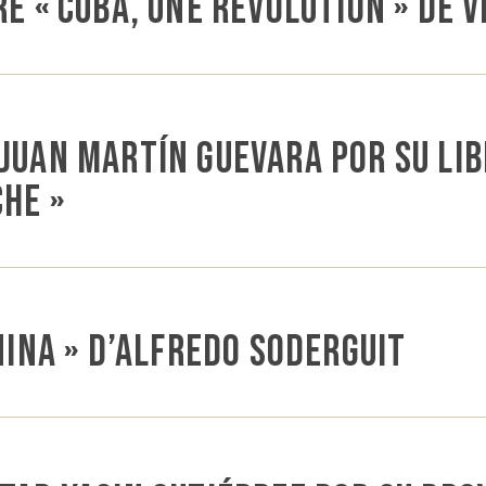
re « Cuba, une révolution » de 
Juan Martín Guevara por su li
Che »
Anina » d’Alfredo Soderguit