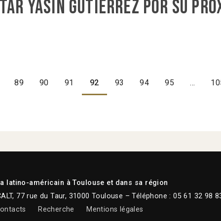
tar Yasin Gutiérrez por su pro
89
90
91
92
93
94
95
…
10
 latino-américain à Toulouse et dans sa région
CALT, 77 rue du Taur, 31000 Toulouse – Téléphone : 05 61 32 98 8
ontacts
Recherche
Mentions légales