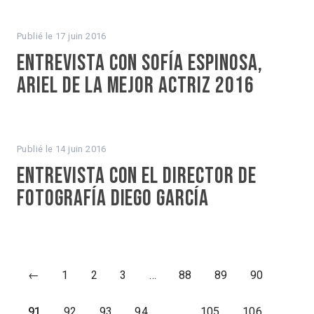
Publié le
17 juin 2016
Entrevista con Sofía Espinosa,
Ariel de la mejor actriz 2016
Publié le
14 juin 2016
Entrevista con el director de
fotografía Diego García
←
1
2
3
…
88
89
90
91
92
93
94
…
105
106