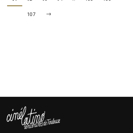
→
107