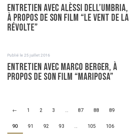
Entretien avec Alèssi Dell’Umbria,
à propos de son film “Le Vent de la
révolte”
Publié le
25 juillet 2016
Entretien avec Marco Berger, à
propos de son film “Mariposa”
←
1
2
3
…
87
88
89
90
91
92
93
…
105
106