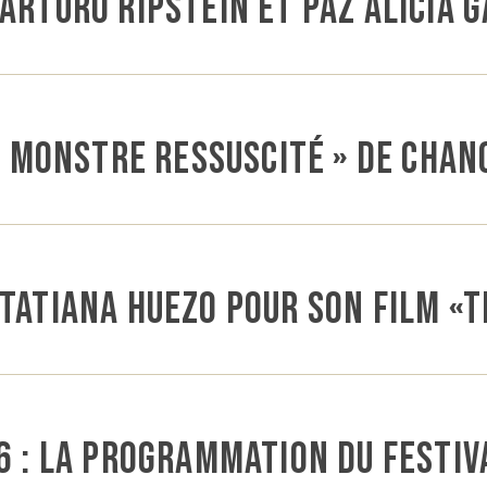
Arturo Ripstein et Paz Alicia 
Le Monstre ressuscité » de Chan
 Tatiana Huezo pour son film «
6 : la programmation du festiv