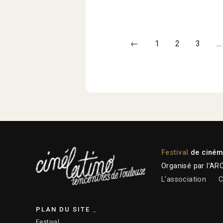
←
1
2
3
…
Festival
de cinéma
Organisé par l’AR
L’association
C
PLAN DU SITE
Festival