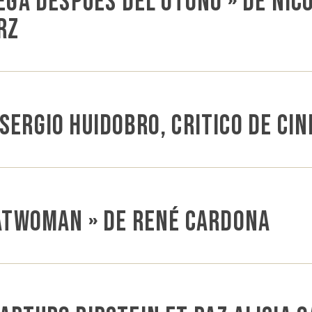
lega después del otoño » de Ni
rz
Sergio Huidobro, critico de cin
Batwoman » de René Cardona