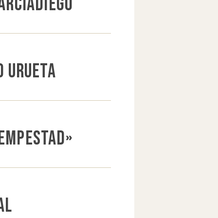
Garciadiego
o Urueta
Tempestad»
al