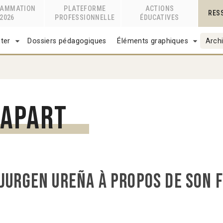
RAMMATION
PLATEFORME
ACTIONS
RES
2026
PROFESSIONNELLE
ÉDUCATIVES
ter
Dossiers pédagogiques
Éléments graphiques
Archi
iapart
 Jurgen Ureña à propos de son 