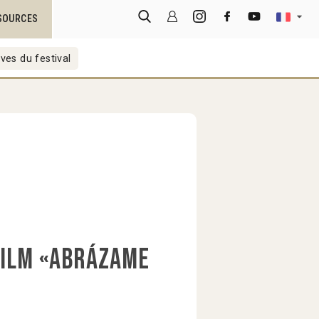
SOURCES
ves du festival
film «Abrázame