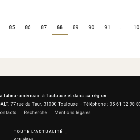
85
86
87
88
89
90
91
…
10
 latino-américain à Toulouse et dans sa région
CALT, 77 rue du Taur, 31000 Toulouse – Téléphone : 05 61 32 98 8
ontacts
Recherche
Mentions légales
TOUTE L'ACTUALITÉ
Actualités