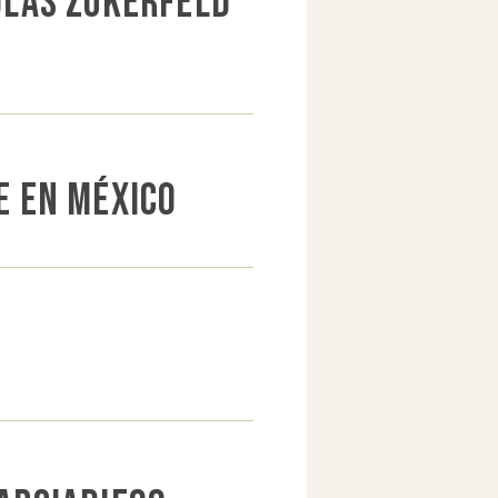
colás Zukerfeld
e en México