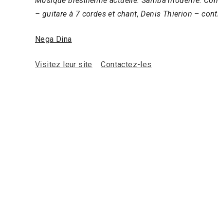
Musique brésilienne actuelle. Samba moderne. Com
– guitare à 7 cordes et chant, Denis Thierion – con
Nega Dina
Visitez leur site
Contactez-les