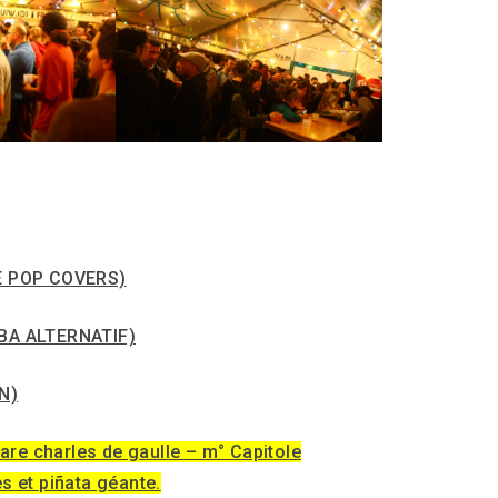
E POP COVERS)
BA ALTERNATIF)
N)
re charles de gaulle – m° Capitole
s et piñata géante.