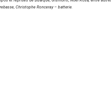
pos et reprises de Buarque, Gismonti, Noel Rosa, entre autr
trebasse, Christophe Ronceray – batterie.