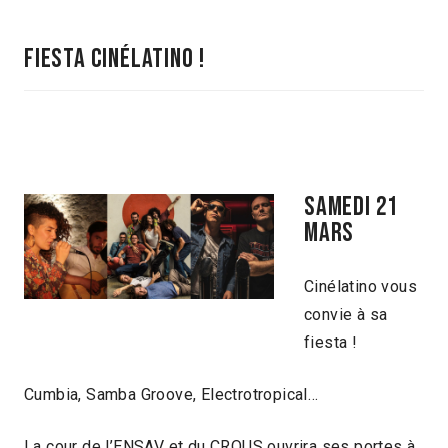
fiesta cinélatino !
samedi 21
mars
Cinélatino vous
convie à sa
fiesta !
Cumbia, Samba Groove, Electrotropical…
La cour de l’ENSAV et du CROUS ouvrira ses portes à