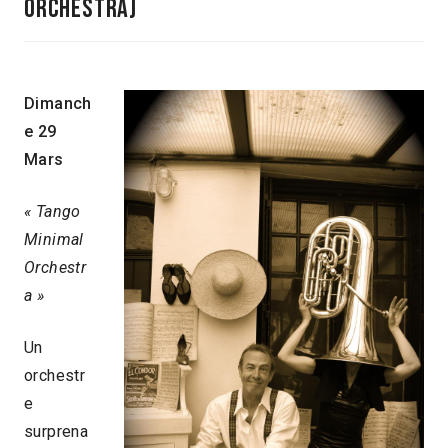
orchestra)
Dimanch
e 29
Mars
« Tango
Minimal
Orchestr
a »
Un
orchestr
e
surprena