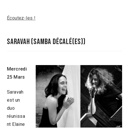
Écoutez-les !
saravah (samba décalé(es))
Mercredi
25 Mars
Saravah
est un
duo
réunissa
nt Elaine