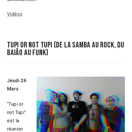
Vidéos
tupi or not tupi (de la samba au rock, du
baião au funk)
Jeudi 26
Mars
“Tupi or
not Tupi”
est la
réunion