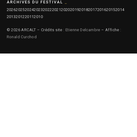
ARCHIVES DU FESTIVAL
2026
2025
2024
2023
2022
2021
2020
2019
2018
2017
2016
2015
2014
2013
2012
2011
2010
© 2026 ARCALT – Crédits site :
Etienne Delcambre
– Affiche :
Ronald Curchod