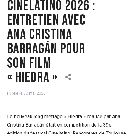
Cinélatino 2026 :
entretien avec
Ana Cristina
Barragán pour
son film
« Hiedra »
Publié le
30 mai 2026
Le nouveau long métrage « Hiedra » réalisé par Ana
Cristina Barragán était en compétition de la 39e
édition du festival Cinélatino, Rencontres de Toulouse