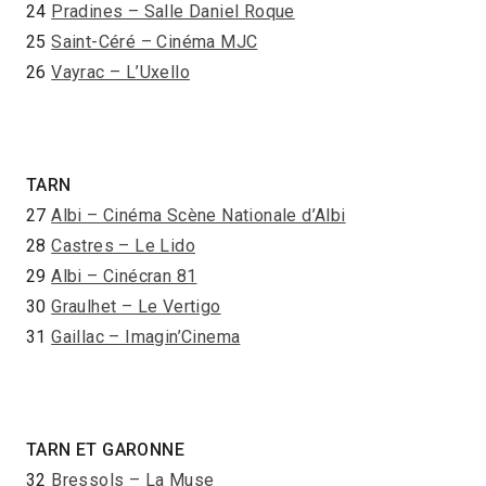
24
Pradines – Salle Daniel Roque
25
Saint-Céré – Cinéma MJC
26
Vayrac – L’Uxello
TARN
27
Albi – Cinéma Scène Nationale d’Albi
28
Castres – Le Lido
29
Albi – Cinécran 81
30
Graulhet – Le Vertigo
31
Gaillac – Imagin’Cinema
TARN ET GARONNE
32
Bressols – La Muse