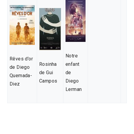
Notre
Rêves d’or
Rosinha
enfant
de Diego
de Gui
de
Quemada-
Campos
Diego
Diez
Lerman