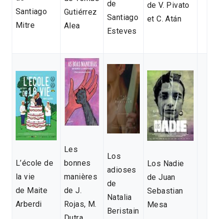
de
de V. Pivato
Santiago
Gutiérrez
Santiago
et C. Atán
Mitre
Alea
Esteves
Les
Los
L’école de
bonnes
Los Nadie
adioses
la vie
manières
de Juan
de
de Maite
de J.
Sebastian
Natalia
Arberdi
Rojas, M.
Mesa
Beristain
Dutra