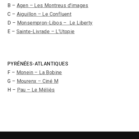
B –
Agen – Les Montreus d’images
C –
Aiguillon – Le Confluent
D –
Monsempron-Libos – Le Liberty
E –
Sainte-Livrade – L’Utopie
PYRÉNÉES-ATLANTIQUES
F –
Monein – La Bobine
G –
Mourenx – Ciné M
H –
Pau – Le Méliès