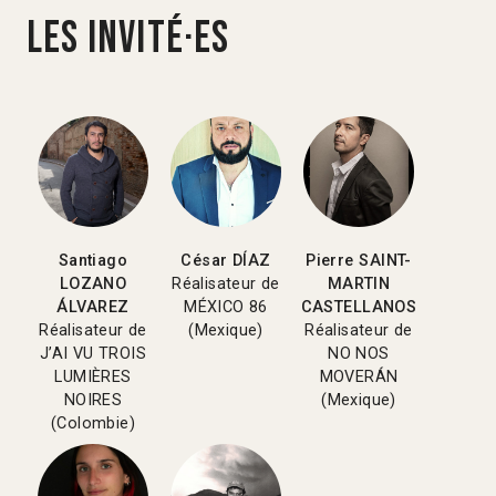
Les invité·es
Santiago
César DÍAZ
Pierre SAINT-
LOZANO
Réalisateur de
MARTIN
ÁLVAREZ
M
É
XICO 86
CASTELLANOS
Réalisateur de
(Mexique)
Réalisateur de
J’AI VU TROIS
NO NOS
LUMI
ÈRES
MOVERÁN
NOIRES
(Mexique)
(Colombie)