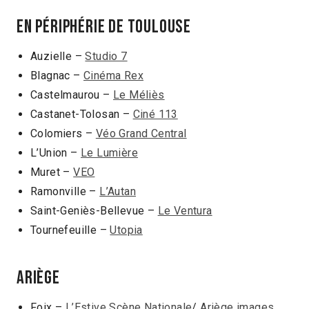
EN PÉRIPHÉRIE DE TOULOUSE
Auzielle –
Studio 7
Blagnac –
Cinéma Rex
Castelmaurou –
Le Méliès
Castanet-Tolosan –
Ciné 113
Colomiers –
Véo Grand Central
L’Union –
Le Lumière
Muret –
VEO
Ramonville –
L’Autan
Saint-Geniès-Bellevue –
Le Ventura
Tournefeuille –
Utopia
ARIÈGE
Foix –
L’Estive Scène Nationale
/
Ariège images