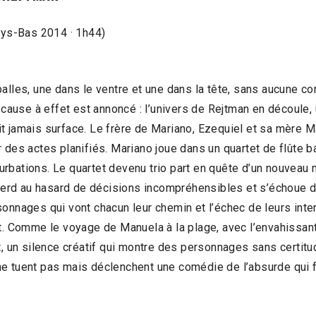
Pays-Bas 2014 · 1h44)
balles, une dans le ventre et une dans la tête, sans aucune c
de cause à effet est annoncé : l’univers de Rejtman en découl
t jamais surface. Le frère de Mariano, Ezequiel et sa mère 
 des actes planifiés. Mariano joue dans un quartet de flûte b
rbations. Le quartet devenu trio part en quête d’un nouveau 
e perd au hasard de décisions incompréhensibles et s’échoue 
sonnages qui vont chacun leur chemin et l’échec de leurs inte
nt. Comme le voyage de Manuela à la plage, avec l’envahissant
t, un silence créatif qui montre des personnages sans certitu
e tuent pas mais déclenchent une comédie de l’absurde qui fai