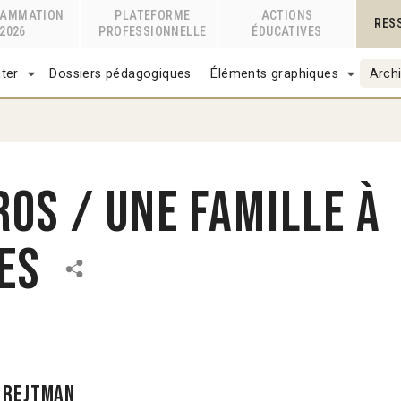
RAMMATION
PLATEFORME
ACTIONS
RES
2026
PROFESSIONNELLE
ÉDUCATIVES
ter
Dossiers pédagogiques
Éléments graphiques
Archi
ros / Une famille à
es
n Rejtman