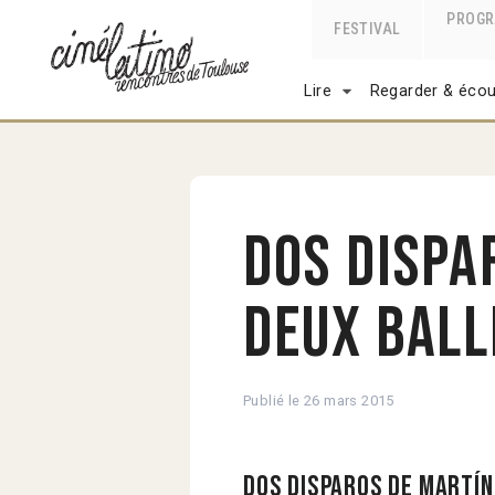
PROG
FESTIVAL
Lire
Regarder & écou
Dos Dispa
deux ball
Publié le
26 mars 2015
Dos Disparos de Martí