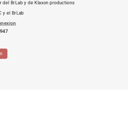
r del BrLab y de Klaxon productions
C y el BrLab
nnexion
4947
ón