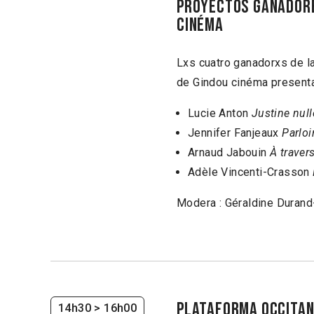
proyectos ganadore
cinéma
Lxs cuatro ganadorxs de la
de Gindou cinéma presenta
Lucie Anton
Justine null
Jennifer Fanjeaux
Parlo
Arnaud Jabouin
À traver
Adèle Vincenti-Crasson
Modera : Géraldine Durand-
PLATAFORMA OCCITAN
14h30
> 16h00