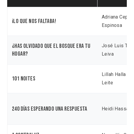
Adriana Ceped
¡Lo que nos faltaba!
Espinosa
¿Has olvidado que el bosque era tu
José Luis Tor
hogar?
Leiva
Lillah Halla
Ja
101 noites
Leite
240 días esperando una respuesta
Heidi Hassan