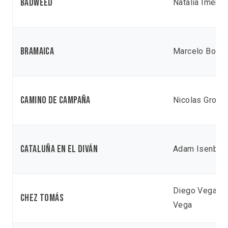
Badweed
Natalia Imery 
Bramaica
Marcelo Botta
Camino de campaña
Nicolas Gross
Cataluña en el diván
Adam Isenber
Diego Vega
Da
Chez Tomás
Vega