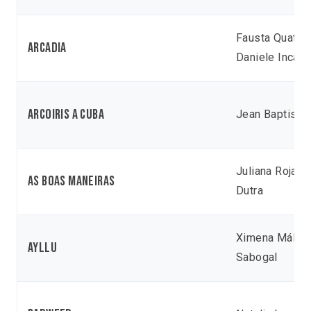
Fausta Quattri
Arcadia
Daniele Incalc
Arcoiris a Cuba
Jean Baptiste 
Juliana Rojas
As Boas Maneiras
Dutra
Ximena Málag
Ayllu
Sabogal