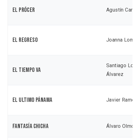
El prócer
Agustín Carbo
El regreso
Joanna Lomba
Santiago Loza
El tiempo va
Álvarez
El ultimo Pánama
Javier Ramos
Fantasía chicha
Álvaro Olmos T