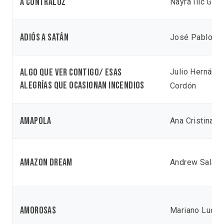
A Contraluz
Nayra Ilic Garc
Adiós a Satán
José Pablo Es
Algo que ver contigo/ Esas
Julio Hernánd
alegrías que ocasionan incendios
Cordón
Amapola
Ana Cristina B
Amazon Dream
Andrew Sala
Amorosas
Mariano Luqu