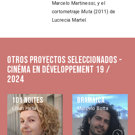
Marcelo Martinessi; y el
cortometraje
Muta
(2011) de
Lucrecia Martel.
Otros proyectos seleccionados -
Cinéma en développement 19 /
2024
101 noites
Bramaica
Lillah Halla
Marcelo Botta
Next