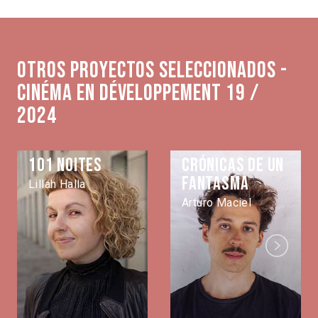
Otros proyectos seleccionados -
Cinéma en développement 19 /
2024
101 noites
Crónicas de un
fantasma
Lillah Halla
Arturo Maciel
Next