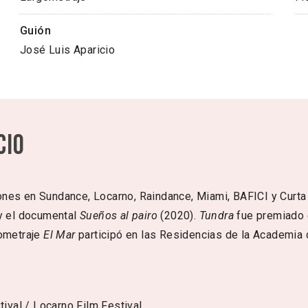
Guión
José Luis Aparicio
cio
nes en Sundance, Locarno, Raindance, Miami, BAFICI y Curta 
y el documental
Sueños al pairo
(2020).
Tundra
fue premiado e
gometraje
El Mar
participó en las Residencias de la Academia 
ival / Locarno Film Festival