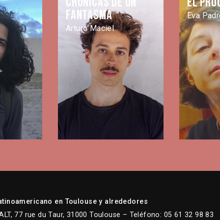
Crónicas de un
El pró
fantasma
Eva Padr
Arturo Maciel
atinoamericano en Toulouse y alrededores
LT, 77 rue du Taur, 31000 Toulouse – Teléfono: 05 61 32 98 83