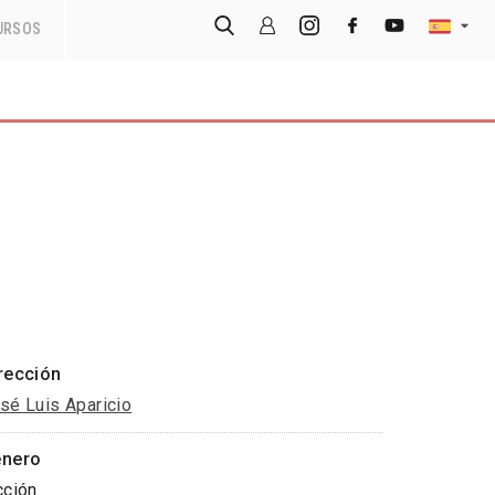
URSOS
rección
sé Luis Aparicio
nero
cción