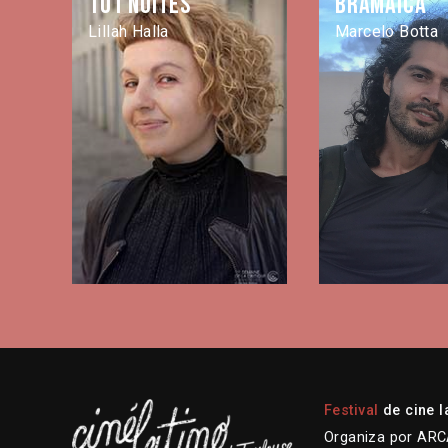
101 noites
Bramaica
Lillah Halla
Marcelo Botta
Festival
de cine l
Organiza por ARCA