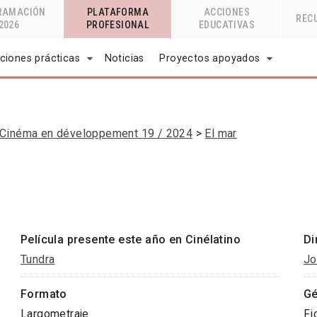
RAMACIÓN
PLATAFORMA
ACCIONES
REC
2026
PROFESIONAL
EDUCATIVAS
ciones prácticas
Noticias
Proyectos apoyados
Cinéma en développement 19 / 2024
El mar
Película presente este año en Cinélatino
Di
Tundra
Jo
Formato
Gé
Largometraje
Fi