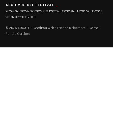
ARCHIVOS DEL FESTIVAL
2026
2025
2024
2023
2022
2021
2020
2019
2018
2017
2016
2015
2014
2013
2012
2011
2010
© 2026 ARCALT – Creditos web :
Etienne Delcambre
– Cartel :
Ronald Curchod