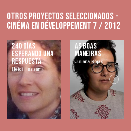
Otros proyectos seleccionados -
Cinéma en développement 7 / 2012
240 días
As Boas
esperando una
Maneiras
respuesta
Juliana Rojas
Heidi Hassan
Next