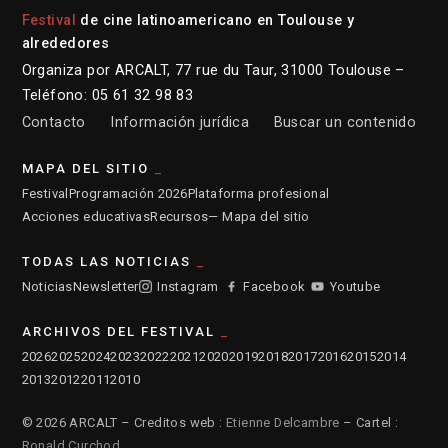
Festival
de cine latinoamericano en Toulouse y
alrededores
Organiza por ARCALT, 77 rue du Taur, 31000 Toulouse –
Teléfono: 05 61 32 98 83
Contacto
Información jurídica
Buscar un contenido
MAPA DEL SITIO
Festival
Programación 2026
Plataforma profesional
Acciones educativas
Recursos
— Mapa del sitio
TODAS LAS NOTICIAS
Noticias
Newsletter
Instagram
Facebook
Youtube
ARCHIVOS DEL FESTIVAL
2026
2025
2024
2023
2022
2021
2020
2019
2018
2017
2016
2015
2014
2013
2012
2011
2010
© 2026 ARCALT – Creditos web :
Etienne Delcambre
– Cartel :
Ronald Curchod