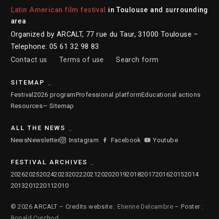
Latin American film festival
in Toulouse and surrounding
area
Organized by ARCALT, 77 rue du Taur, 31000 Toulouse –
Telephone: 05 61 32 98 83
Contact us
Terms of use
Search form
SITEMAP
Festival
2026 program
Professional platform
Educational actions
Resources
— Sitemap
ALL THE NEWS
News
Newsletter
Instagram
Facebook
Youtube
FESTIVAL ARCHIVES
2026
2025
2024
2023
2022
2021
2020
2019
2018
2017
2016
2015
2014
2013
2012
2011
2010
© 2026 ARCALT – Credits website :
Etienne Delcambre
– Poster :
Ronald Curchod