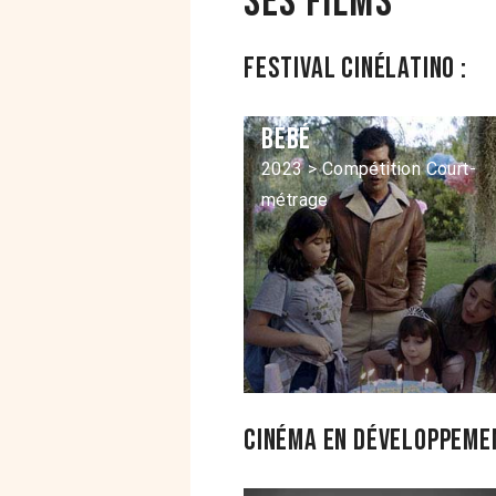
Ses films
Festival Cinélatino :
Bebé
2023 > Compétition Court-
métrage
Cinéma en développemen