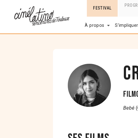
PROG
FESTIVAL
À propos
S’implique
C
Film
Bebé