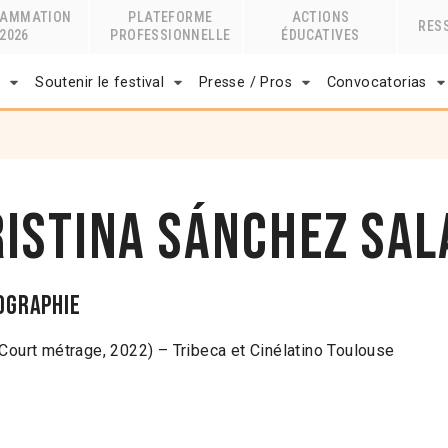
RAMMATION
PLATEFORME
ACTIONS
RES
2026
PROFESSIONNELLE
ÉDUCATIVES
r
Soutenir le festival
Presse / Pros
Convocatorias
ristina Sánchez Sa
ographie
(Court métrage, 2022) – Tribeca et Cinélatino Toulouse