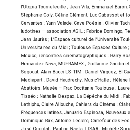
l’Utopia Tournefeuille ; Jean Vila, Emmanuel Baron,
Stéphanie Coly, Céline Clément, Luc Cabassot et tou
Cervantes ; Yann Valade, Cave Poésie ; Olivier Tac
ludotines – association AGIL ; Fabrice Domingo, Te
Jean Jaurès ; L’Espace culturel de l’Université Tou
Universitaires du Midi ; Toulouse Espaces Culture ;
Mexico, rencontres cinématographiques ; Harry Bos,
Hernandez Nava, MUFRAMEX ; Guillaume Gaudin et to
Segouat, Alain Bacci LS-TIM ; Daniel Virgüez, El G
Mediapart ; David Haudrechy, Music’Halle ; Hélène B
Abattoirs, Musée – Frac Occitanie Toulouse ; Laure
Tisséo ; Nathalie Despax, La Dépêche du Midi ; Fab
Lethiphu, Claire Allouche, Cahiers du Cinéma ; Clair
Fréquences latines, Januario Espinosa, Nouveaux e
Dominique Bax, Antoine Leclerc, Carrefour des Festi
José Quental ; Pauline Naets, LISAA ; Michèle Sorian