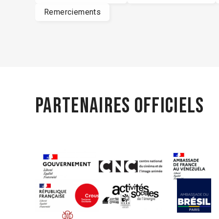
Remerciements
Partenaires officiels