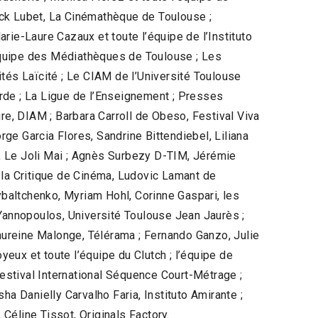
anck Lubet, La Cinémathèque de Toulouse ;
rie-Laure Cazaux et toute l’équipe de l’Instituto
l’équipe des Médiathèques de Toulouse ; Les
tés Laïcité ; Le CIAM de l’Université Toulouse
garde ; La Ligue de l’Enseignement ; Presses
re, DIAM ; Barbara Carroll de Obeso, Festival Viva
ge Garcia Flores, Sandrine Bittendiebel, Liliana
, Le Joli Mai ; Agnès Surbezy D-TIM, Jérémie
 la Critique de Cinéma, Ludovic Lamant de
ybaltchenko, Myriam Hohl, Corinne Gaspari, les
 Yannopoulos, Université Toulouse Jean Jaurès ;
Laureine Malonge, Télérama ; Fernando Ganzo, Julie
yeux et toute l’équipe du Clutch ; l’équipe de
estival International Séquence Court-Métrage ;
a Danielly Carvalho Faria, Instituto Amirante ;
 Céline Tissot, Originals Factory.