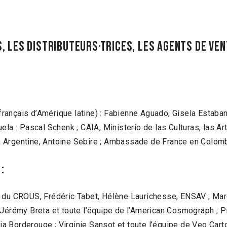
, LES DISTRIBUTEURS·TRICES, LES AGENTS DE VEN
ançais d’Amérique latine) : Fabienne Aguado, Gisela Estaban,
 : Pascal Schenk ; CAIA, Ministerio de las Culturas, las Art
 Argentine, Antoine Sebire ; Ambassade de France en Colomb
:
 du CROUS, Frédéric Tabet, Hélène Laurichesse, ENSAV ; Marc
 Jérémy Breta et toute l’équipe de l’American Cosmograph ; Pi
pia Borderouge ; Virginie Sansot et toute l’équipe de Veo Cart