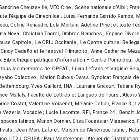
 Sandrine Cheuzeville, VÉO Cine ; Scène nationale d’Albi ; Fr
te l’équipe de Cinephilae ; Luisa Fernanda Garrido Ramos, Ma
heau, Coline Renaudin, Lola Mortain, Adeline Pinet et toute 
rra Nova ; Christian Thorel, Ombres Blanches ; Espace Diversi
louse Capitole ; Le CRIJ Occitanie ; Le Centre culturel Belle
 Cindy Cedeño et le festival Filmarcito ; Anne-Catherine Mezu
 Bibliothèque publique d’information – Centre Pompidou ; Jor
us les membres de l’IPEAT ; Lilian Lefranc et Virginie Reix
uayabo Colectivo ; Marion Dubois-Daras, Syndicat Français de
ettembourg, Yves Gaillard, INA ; Lauriane Gricourt, Tatiana R
nce Mullaly, Faculté de Lettres et Langues de Tours ; Alexis
rice Costet, Valentine Voisenet, Mélanie Cellier, France 3 ; 
e Vezeris, Vocable ; Lucie Lecomte, RFI, France 24 ; Benoît Jo
spaces latinos; Manon Dornier, Elisa Fouassier-Vlassenko, F
vals ; Jean-Marc Laforêt, Maison de l’Amérique latine ; Natash
o, UT2J, CEIIBA ; Paul Monteleone, l’Atelier de Distribution ;