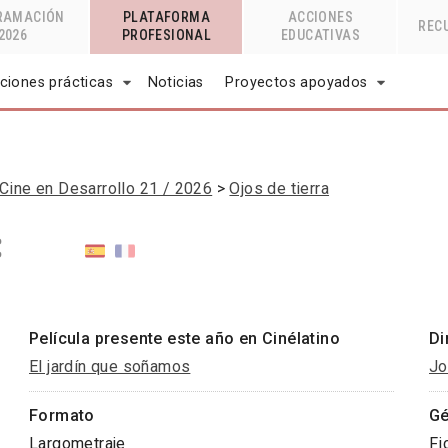
RAMACIÓN
PLATAFORMA
ACCIONES
REC
2026
PROFESIONAL
EDUCATIVAS
ciones prácticas
Noticias
Proyectos apoyados
Cine en Desarrollo 21 / 2026
Ojos de tierra
Película presente este año en Cinélatino
Di
El jardín que soñamos
Jo
Formato
Gé
Largometraje
Fi