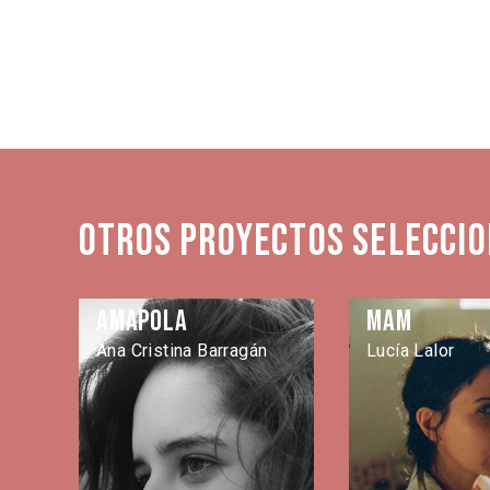
Otros proyectos seleccio
Amapola
MAM
Ana Cristina Barragán
Lucía Lalor