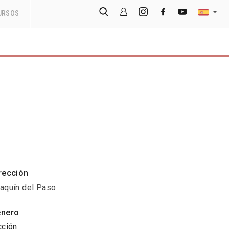
URSOS
rección
aquín del Paso
nero
cción