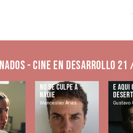
nados - Cine en Desarrollo 21 
No se culpe a
E aqui
nadie
deser
Wenceslao Arias
Gustavo 