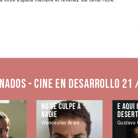
nados - Cine en Desarrollo 21 
No se culpe a
E aqui
nadie
deser
Wenceslao Arias
Gustavo 