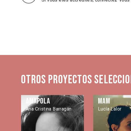
Otros proyectos seleccio
Amapola
MAM
Ana Cristina Barragán
Lucía Lalor