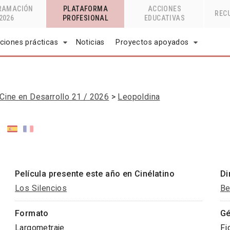
RAMACIÓN
PLATAFORMA
ACCIONES
REC
2026
PROFESIONAL
EDUCATIVAS
ciones prácticas
Noticias
Proyectos apoyados
Cine en Desarrollo 21 / 2026
Leopoldina
Película presente este año en Cinélatino
Di
Los Silencios
Be
Formato
Gé
Largometraje
Fi