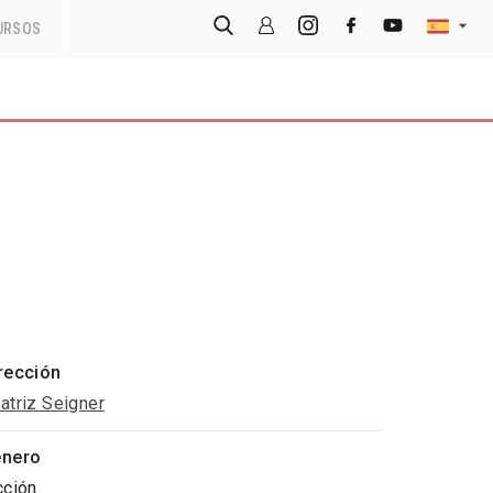
URSOS
rección
atriz Seigner
nero
cción