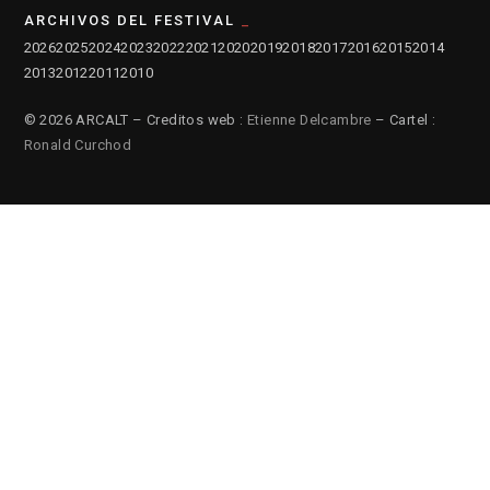
ARCHIVOS DEL FESTIVAL
2026
2025
2024
2023
2022
2021
2020
2019
2018
2017
2016
2015
2014
2013
2012
2011
2010
© 2026 ARCALT – Creditos web :
Etienne Delcambre
– Cartel :
Ronald Curchod