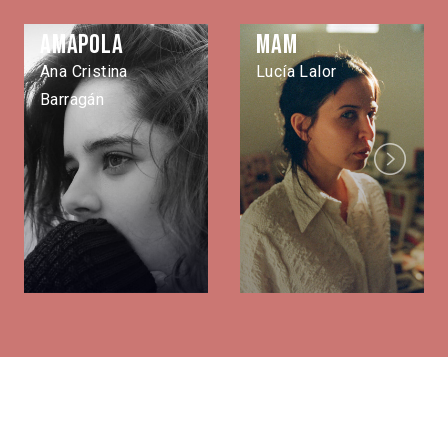
Amapola
MAM
Ana Cristina
Lucía Lalor
Barragán
Next