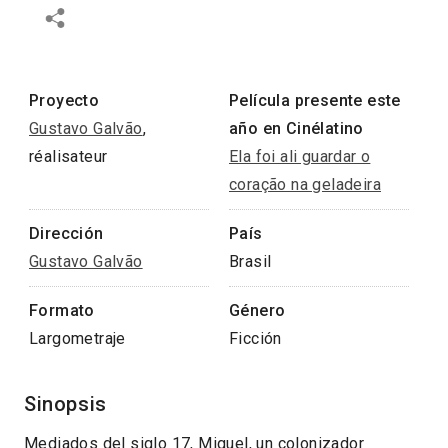
Proyecto
Película presente este
Gustavo Galvão
,
año en Cinélatino
réalisateur
Ela foi ali guardar o
coração na geladeira
Dirección
País
Gustavo Galvão
Brasil
Formato
Género
Largometraje
Ficción
Sinopsis
Mediados del siglo 17, Miguel, un colonizador