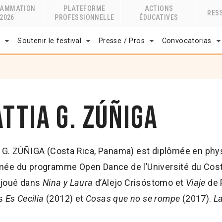
RAMMATION
PLATEFORME
ACTIONS
RES
2026
PROFESSIONNELLE
ÉDUCATIVES
r
Soutenir le festival
Presse / Pros
Convocatorias
ttia G. Zúñiga
a G. ZÚÑIGA (Costa Rica, Panama) est diplômée en phy
mée du programme Open Dance de l’Université du Costa 
a joué dans
Nina y Laura
d’Alejo Crisóstomo et
Viaje
de 
es
Es Cecilia
(2012) et
Cosas que no se rompe
(2017).
La