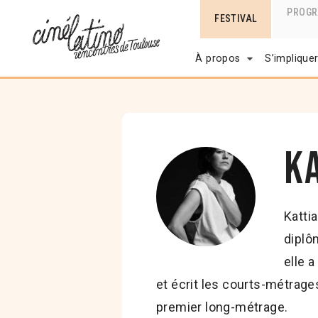
PROG
FESTIVAL
À propos
S’implique
Ka
Katti
diplô
elle 
et écrit les courts-métrag
premier long-métrage.