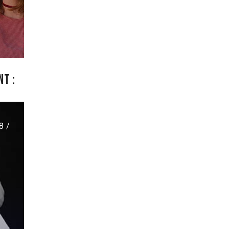
t :
8 /