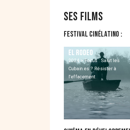
Ses films
Festival Cinélatino :
El Rodeo
2024 > Focus : Salut les
Cubain.es ? Résister à
l'effacement