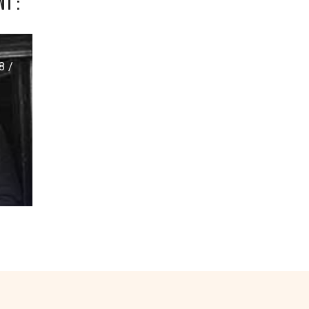
t :
8 /