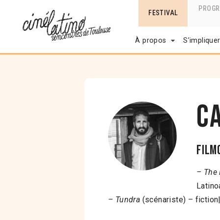
PROG
FESTIVAL
À propos
S’implique
C
Film
– The
Latin
– Tundra
(scénariste) – fiction