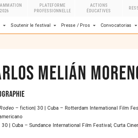
RAMMATION
PLATEFORME
ACTIONS
RES
2026
PROFESSIONNELLE
ÉDUCATIVES
r
Soutenir le festival
Presse / Pros
Convocatorias
arlos Melián Moren
ographie
 Rodeo
– fiction| 30 | Cuba – Rotterdam International Film Fes
oamericano
| 30 | Cuba – Sundance International Film Festival; Curta Cine