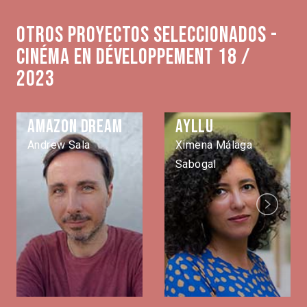
Otros proyectos seleccionados -
Cinéma en développement 18 /
2023
Amazon Dream
Ayllu
Andrew Sala
Ximena Málaga
Sabogal
Next