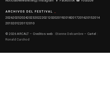
Noticias
Newsletter
Instagram
Facebook
Youtube
ARCHIVOS DEL FESTIVAL
2026
2025
2024
2023
2022
2021
2020
2019
2018
2017
2016
2015
2014
2013
2012
2011
2010
© 2026 ARCALT – Creditos web :
Etienne Delcambre
– Cartel :
Ronald Curchod