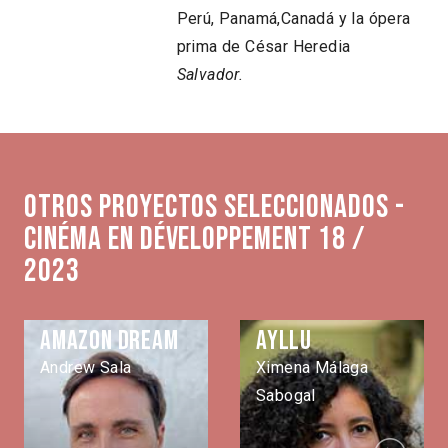
Perú, Panamá,Canadá y la ópera
prima de César Heredia
Salvador.
Otros proyectos seleccionados -
Cinéma en développement 18 /
2023
Amazon Dream
Ayllu
Andrew Sala
Ximena Málaga
Sabogal