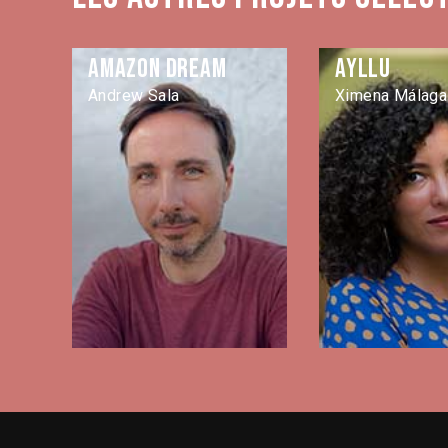
Amazon Dream
Ayllu
Andrew Sala
Ximena Málaga