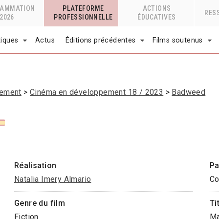
RAMMATION
PLATEFORME
ACTIONS
RES
2026
PROFESSIONNELLE
ÉDUCATIVES
tiques
Actus
Éditions précédentes
Films soutenus
pement
Cinéma en développement 18 / 2023
Badweed
Réalisation
Pa
Natalia Imery Almario
Co
Genre du film
Ti
Fiction
Ma