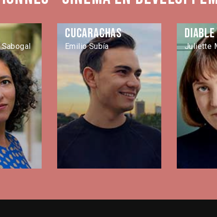
Cucarachas
Diable 
 Sabogal
Emilio Subía
Juliette