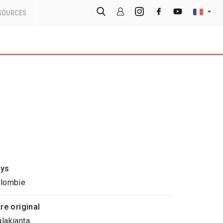
SOURCES
ys
lombie
tre original
lakianta