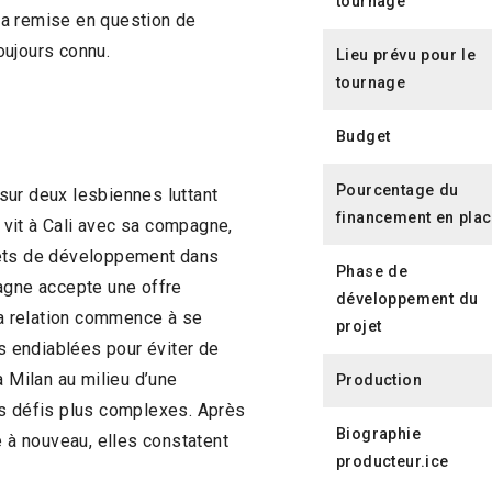
tournage
 la remise en question de
oujours connu.
Lieu prévu pour le
tournage
Budget
Pourcentage du
 sur deux lesbiennes luttant
financement en pla
e vit à Cali avec sa compagne,
jets de développement dans
Phase de
pagne accepte une offre
développement du
 La relation commence à se
projet
es endiablées pour éviter de
à Milan au milieu d’une
Production
es défis plus complexes. Après
Biographie
e à nouveau, elles constatent
producteur.ice