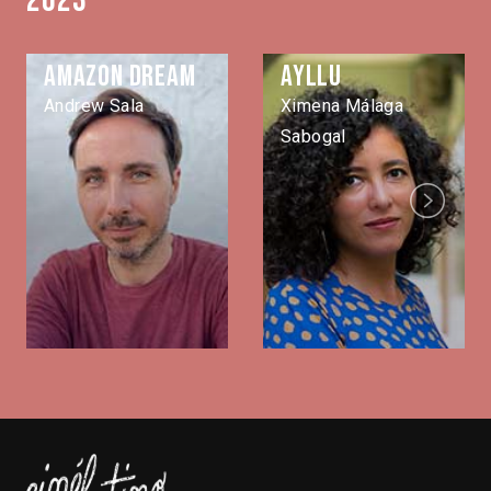
2023
Amazon Dream
Ayllu
Andrew Sala
Ximena Málaga
Sabogal
Next