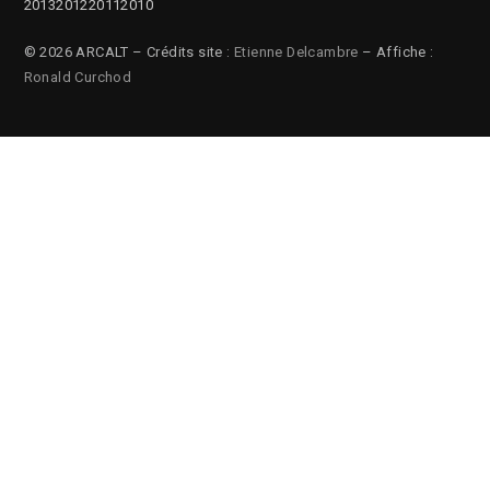
2013
2012
2011
2010
© 2026 ARCALT – Crédits site :
Etienne Delcambre
– Affiche :
Ronald Curchod