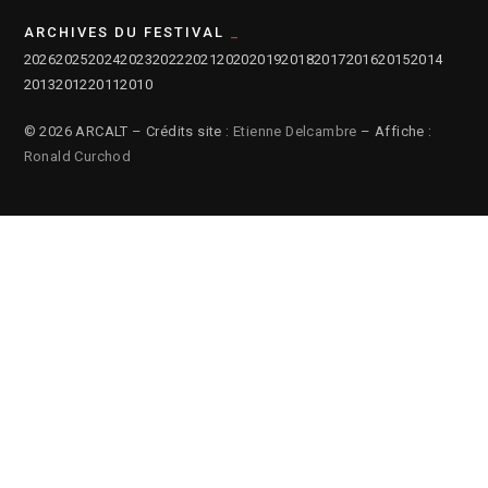
ARCHIVES DU FESTIVAL
2026
2025
2024
2023
2022
2021
2020
2019
2018
2017
2016
2015
2014
2013
2012
2011
2010
© 2026 ARCALT – Crédits site :
Etienne Delcambre
– Affiche :
Ronald Curchod