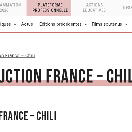
RAMMATION
PLATEFORME
ACTIONS
RES
2026
PROFESSIONNELLE
ÉDUCATIVES
tiques
Actus
Éditions précédentes
Films soutenus
n France – Chili
uction France – Chi
FRANCE – CHILI