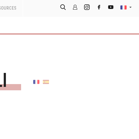
SOURCES
li