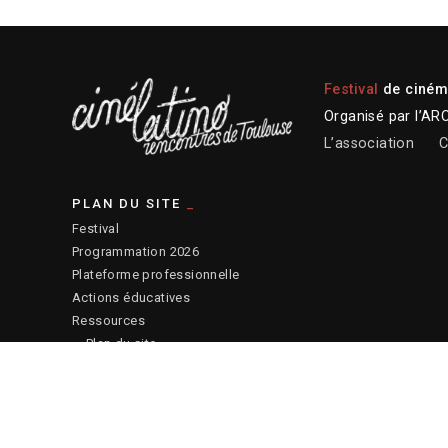
Festival
de cinéma
Organisé par l’AR
L’association
C
PLAN DU SITE
Festival
Programmation 2026
Plateforme professionnelle
Actions éducatives
Ressources
— Plan du site
© 2026 ARCALT – Crédits site :
Etienne Delcambre
– Affiche 