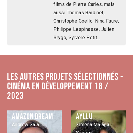
films de Pierre Carles, mais
aussi Thomas Bardinet,
Christophe Coello, Nina Faure,
Philippe Lespinasse, Julien
Brygo, Sylvère Petit…
Les autres projets sélectionnés -
Cinéma en développement 18 /
2023
Amazon Dream
Ayllu
Andrew Sala
Ximena Málaga
Sabogal