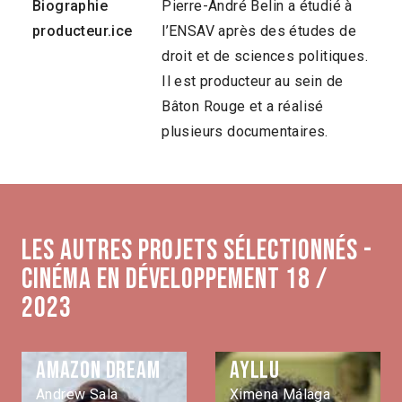
Biographie
Pierre-André Belin a étudié à
producteur.ice
l’ENSAV après des études de
droit et de sciences politiques.
Il est producteur au sein de
Bâton Rouge et a réalisé
plusieurs documentaires.
Les autres projets sélectionnés -
Cinéma en développement 18 /
2023
Amazon Dream
Ayllu
Andrew Sala
Ximena Málaga