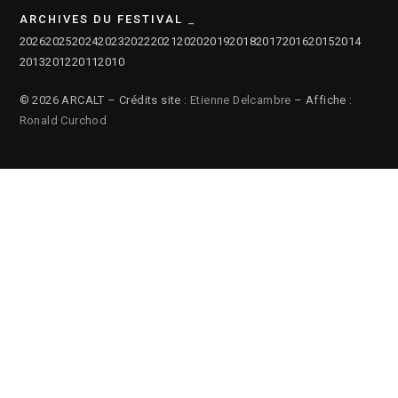
ARCHIVES DU FESTIVAL
2026
2025
2024
2023
2022
2021
2020
2019
2018
2017
2016
2015
2014
2013
2012
2011
2010
© 2026 ARCALT – Crédits site :
Etienne Delcambre
– Affiche :
Ronald Curchod