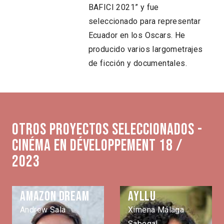
BAFICI 2021” y fue
seleccionado para representar
Ecuador en los Oscars. He
producido varios largometrajes
de ficción y documentales.
Otros proyectos seleccionados -
Cinéma en développement 18 /
2023
Amazon Dream
Ayllu
Andrew Sala
Ximena Málaga
Sabogal