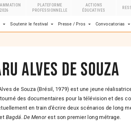
RAMMATION
PLATEFORME
ACTIONS
RES
2026
PROFESSIONNELLE
ÉDUCATIVES
r
Soutenir le festival
Presse / Pros
Convocatorias
aru Alves de Souza
Alves de Souza (Brésil, 1979) est une jeune réalisatrice
a tourné des documentaires pour la télévision et des c
ctuellement en train d’écrire deux scénarios de long m
et
Bagdá
.
De Menor
est son premier long métrage.