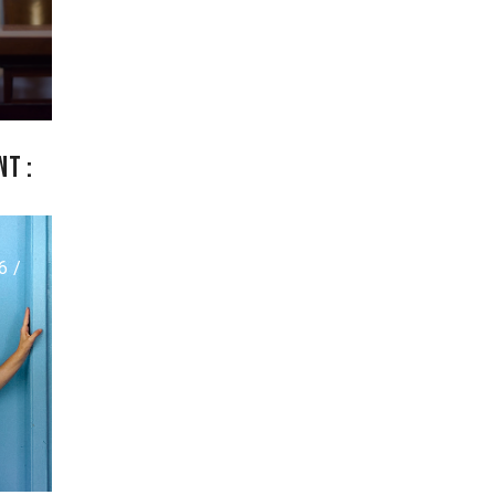
t :
6 /