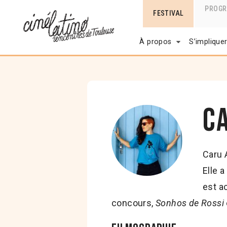
PROG
FESTIVAL
À propos
S’implique
C
Caru 
Elle 
est a
concours,
Sonhos de Rossi