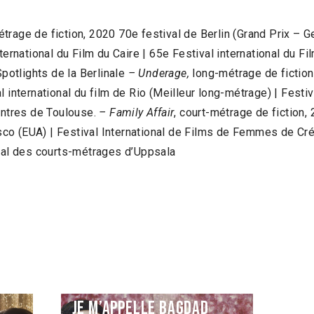
étrage de fiction, 2020 70e festival de Berlin (Grand Prix – 
ternational du Film du Caire | 65e Festival international du Fi
Spotlights de la Berlinale
– Underage,
long-métrage de fiction,
l international du film de Rio (Meilleur long-métrage) | Fest
contres de Toulouse.
– Family Affair
, court-métrage de fiction, 
o (EUA) | Festival International de Films de Femmes de Crét
onal des courts-métrages d’Uppsala
Je m’appelle Bagdad