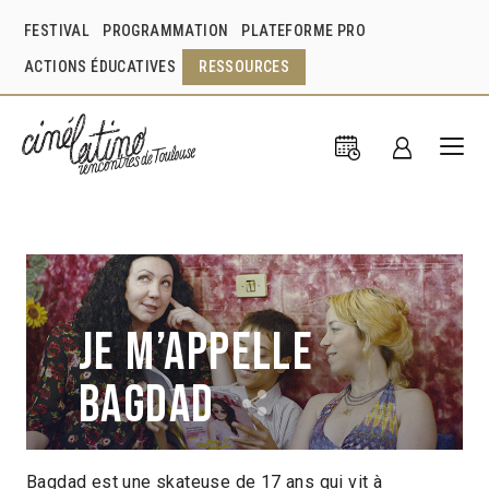
FESTIVAL
PROGRAMMATION
PLATEFORME PRO
ACTIONS ÉDUCATIVES
RESSOURCES
Je m’appelle
Bagdad
Bagdad est une skateuse de 17 ans qui vit à
Caru Alves de Souza
Brésil
2020
1h39