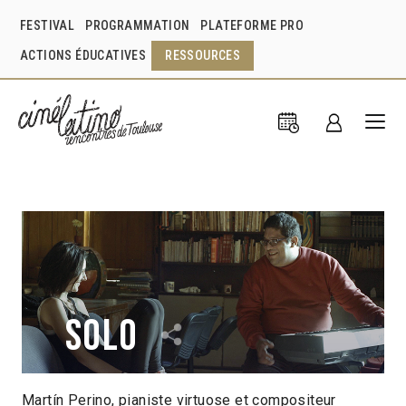
FESTIVAL
PROGRAMMATION
PLATEFORME PRO
ACTIONS ÉDUCATIVES
RESSOURCES
Solo
Martín Perino, pianiste virtuose et compositeur
Artemio Benki
République Tchèque
2019